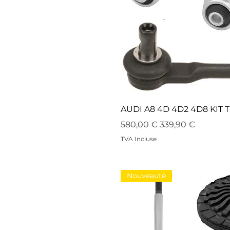
AUDI A8 4D 4D2 4D8 KIT
Prix original
Prix promotionne
580,00 €
339,90 €
TVA Incluse
Nouveauté