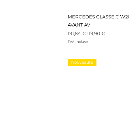
MERCEDES CLASSE C W20
AVANT AV
Prix original
Prix promotionnel
191,84 €
119,90 €
TVA Incluse
Nouveauté