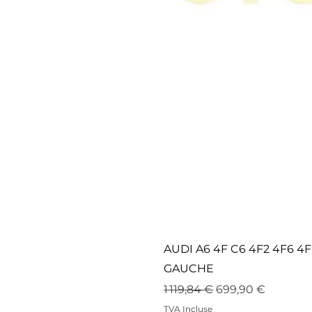
AUDI A6 4F C6 4F2 4F6 
GAUCHE
Prix original
Prix promotionne
1 119,84 €
699,90 €
TVA Incluse