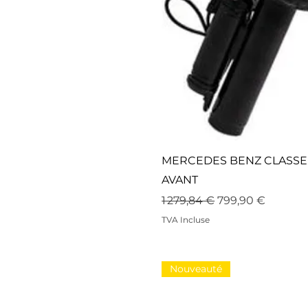
MERCEDES BENZ CLASSE 
AVANT
Prix original
Prix promotionn
1 279,84 €
799,90 €
TVA Incluse
Nouveauté