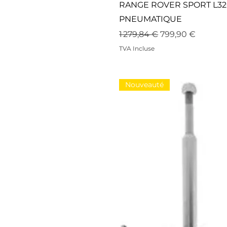
RANGE ROVER SPORT L32
PNEUMATIQUE
Prix original
Prix promotionn
1 279,84 €
799,90 €
TVA Incluse
Nouveauté