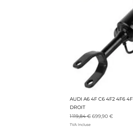
AUDI A6 4F C6 4F2 4F6 
DROIT
Prix original
Prix promotionne
1 119,84 €
699,90 €
TVA Incluse