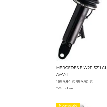
MERCEDES E W211 S211 C
AVANT
Prix original
Prix promotionn
1 599,84 €
999,90 €
TVA Incluse
Nouveauté