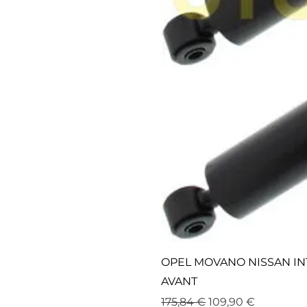
OPEL MOVANO NISSAN IN
AVANT
Prix original
Prix promotionne
175,84 €
109,90 €