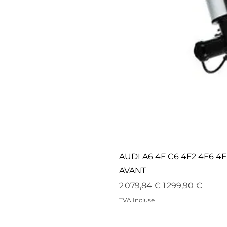
AUDI A6 4F C6 4F2 4F6 
AVANT
Prix original
Prix promotion
2 079,84 €
1 299,90 €
TVA Incluse