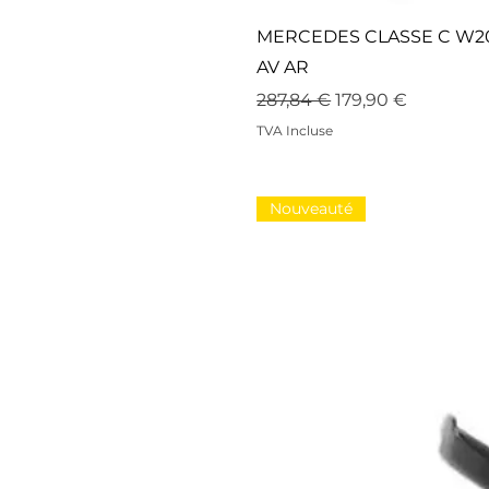
MERCEDES CLASSE C W20
AV AR
Prix original
Prix promotionne
287,84 €
179,90 €
TVA Incluse
Nouveauté