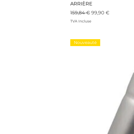
ARRIÈRE
Prix original
Prix promotionne
159,84 €
99,90 €
TVA Incluse
Nouveauté