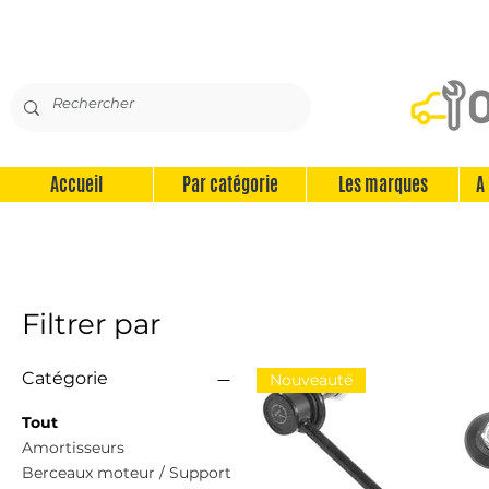
Accueil
Par catégorie
Les marques
A
Filtrer par
Catégorie
Nouveauté
Tout
Amortisseurs
Berceaux moteur / Support