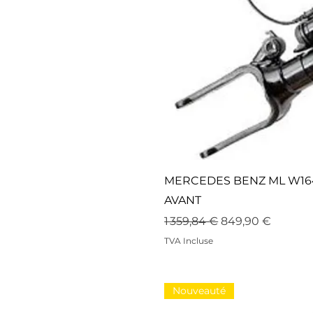
MERCEDES BENZ ML W164
AVANT
Prix original
Prix promotionn
1 359,84 €
849,90 €
TVA Incluse
Nouveauté