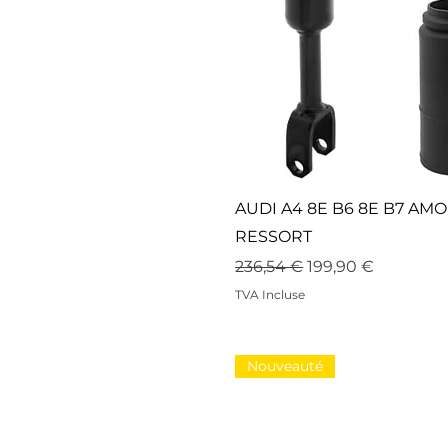
AUDI A4 8E B6 8E B7 A
RESSORT
Prix original
Prix promotionne
236,54 €
199,90 €
TVA Incluse
Nouveauté