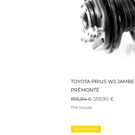
TOYOTA PRIUS W3 JAMBE
PRÉMONTÉ
Prix original
Prix promotionne
895,84 €
559,90 €
TVA Incluse
Nouveauté