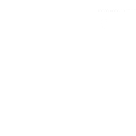
04 65 84 84 43
info@otomoto.f
©2020 par O