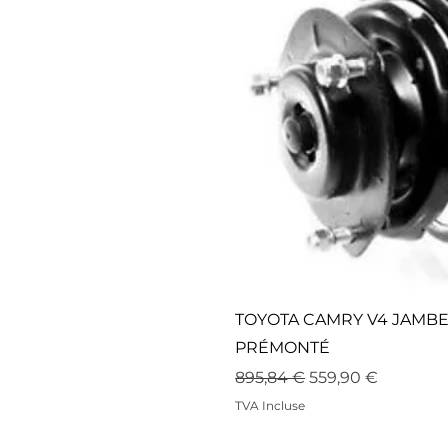
TOYOTA CAMRY V4 JAMB
PRÉMONTÉ
Prix original
Prix promotionne
895,84 €
559,90 €
TVA Incluse