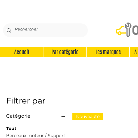
Accueil
Par catégorie
Les marques
A
Filtrer par
Catégorie
Nouveauté
Tout
Berceaux moteur / Support