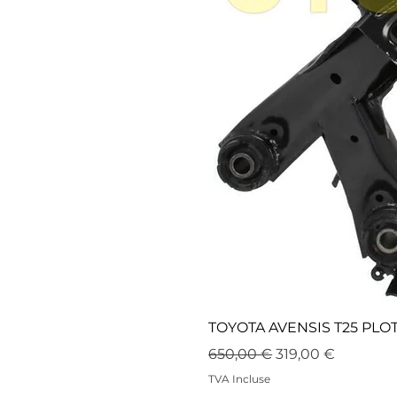
TOYOTA AVENSIS T25 PLO
Prix original
Prix promotionne
650,00 €
319,00 €
TVA Incluse