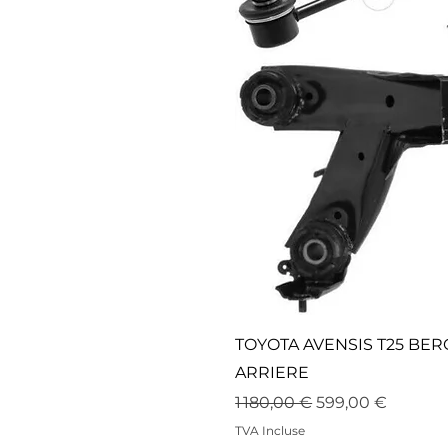
TOYOTA AVENSIS T25 BER
ARRIERE
Prix original
Prix promotionn
1 180,00 €
599,00 €
TVA Incluse