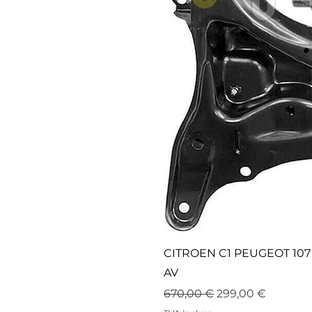
CITROEN C1 PEUGEOT 10
AV
Prix original
Prix promotionne
670,00 €
299,00 €