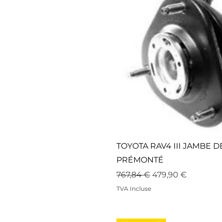
TOYOTA RAV4 III JAMBE
PRÉMONTÉ
Prix original
Prix promotionne
767,84 €
479,90 €
TVA Incluse