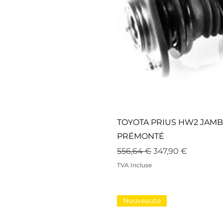
TOYOTA PRIUS HW2 JAM
PRÉMONTÉ
Prix original
Prix promotionne
556,64 €
347,90 €
TVA Incluse
Nouveauté