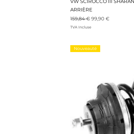
VW SCIROCCO III SHARA
ARRIÈRE
Prix original
Prix promotionne
159,84 €
99,90 €
TVA Incluse
Nouveauté