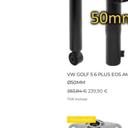
VW GOLF 5 6 PLUS EOS 
Ø50MM
Prix original
Prix promotionne
383,84 €
239,90 €
TVA Incluse
Nouveauté