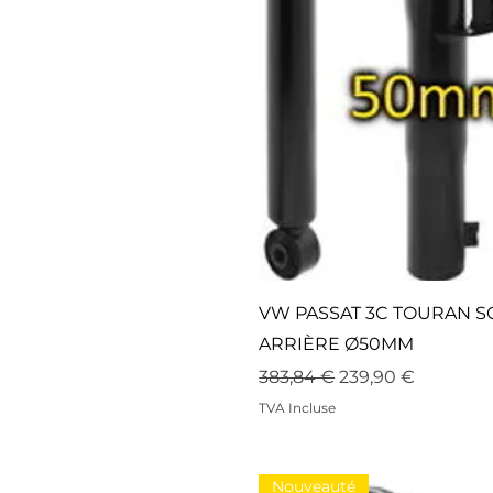
VW PASSAT 3C TOURAN 
ARRIÈRE Ø50MM
Prix original
Prix promotionne
383,84 €
239,90 €
TVA Incluse
Nouveauté