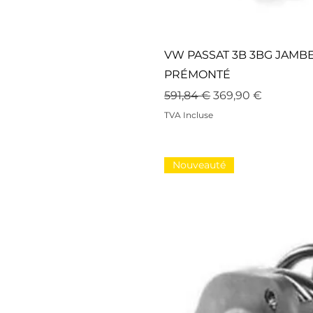
VW PASSAT 3B 3BG JAMB
PRÉMONTÉ
Prix original
Prix promotionne
591,84 €
369,90 €
TVA Incluse
Nouveauté