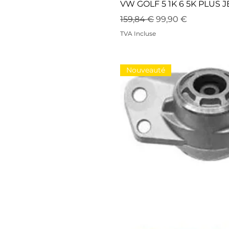
VW GOLF 5 1K 6 5K PLUS 
Prix original
Prix promotionne
159,84 €
99,90 €
TVA Incluse
Nouveauté