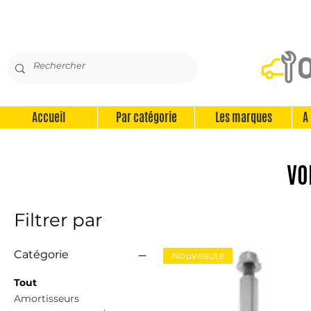
Accueil
Par catégorie
Les marques
A
VO
Filtrer par
Catégorie
Nouveauté
Tout
Amortisseurs