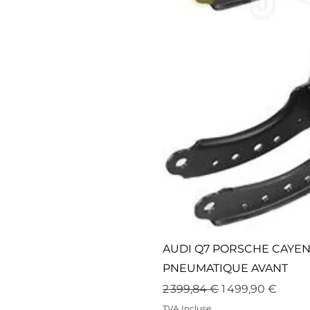
AUDI Q7 PORSCHE CAYE
PNEUMATIQUE AVANT
Prix original
Prix promotionn
2 399,84 €
1 499,90 €
TVA Incluse