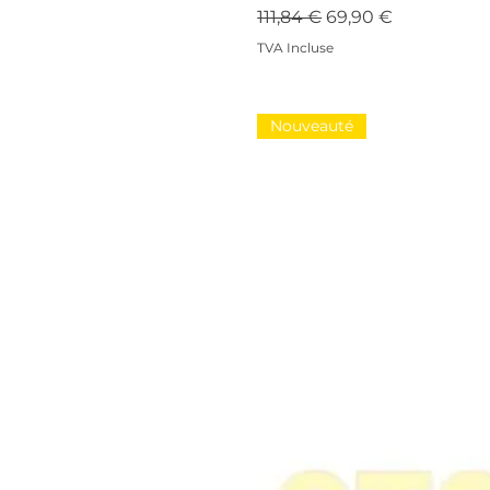
Prix original
Prix promotionnel
111,84 €
69,90 €
TVA Incluse
Nouveauté