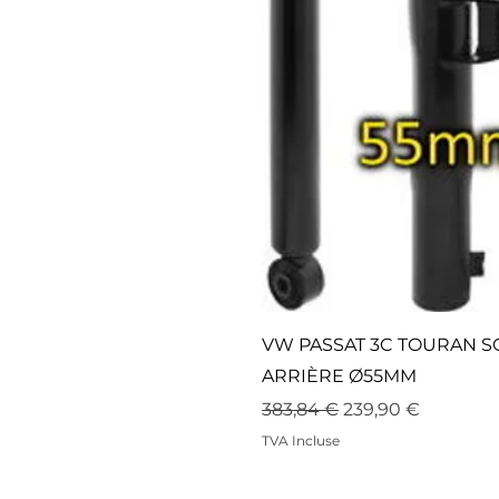
VW PASSAT 3C TOURAN 
ARRIÈRE Ø55MM
Prix original
Prix promotionne
383,84 €
239,90 €
TVA Incluse