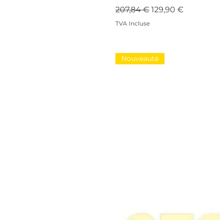
Prix original
Prix promotionne
207,84 €
129,90 €
TVA Incluse
Nouveauté