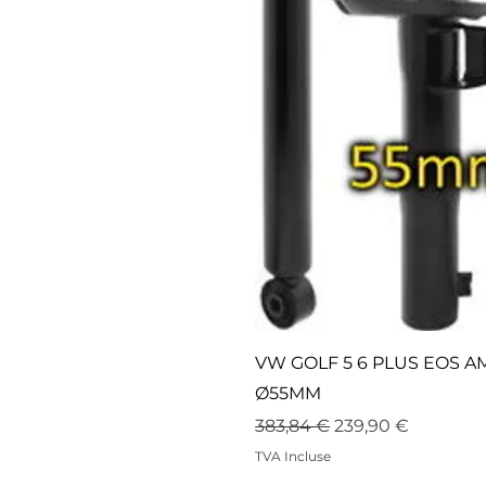
VW GOLF 5 6 PLUS EOS 
Ø55MM
Prix original
Prix promotionne
383,84 €
239,90 €
TVA Incluse