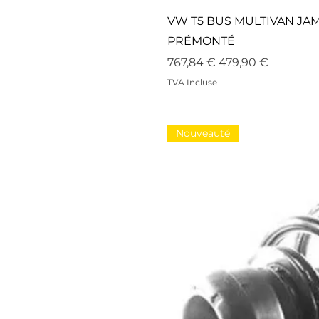
VW T5 BUS MULTIVAN JA
PRÉMONTÉ
Prix original
Prix promotionne
767,84 €
479,90 €
TVA Incluse
Nouveauté