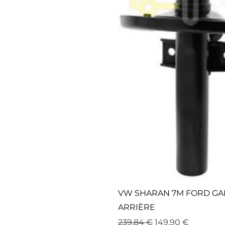
VW SHARAN 7M FORD GAL
ARRIÈRE
Prix original
Prix promotionne
239,84 €
149,90 €