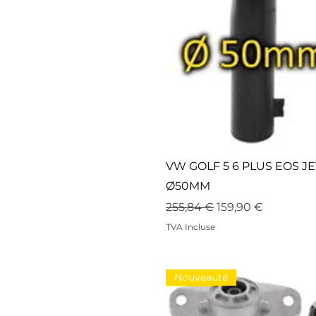
VW GOLF 5 6 PLUS EOS J
Ø50MM
Prix original
Prix promotionne
255,84 €
159,90 €
TVA Incluse
Nouveauté