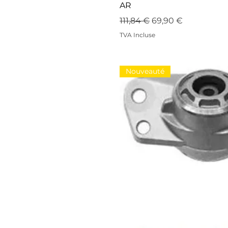
AR
Prix original
Prix promotionnel
111,84 €
69,90 €
TVA Incluse
Nouveauté