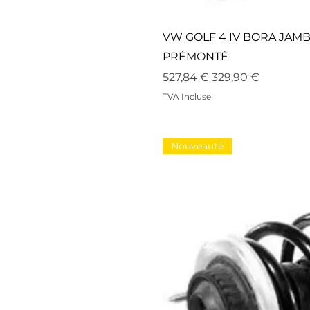
VW GOLF 4 IV BORA JAM
PRÉMONTÉ
Prix original
Prix promotionne
527,84 €
329,90 €
TVA Incluse
Nouveauté