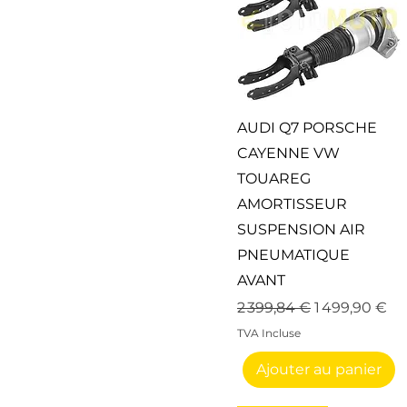
Aperçu rapide
AUDI Q7 PORSCHE
CAYENNE VW
TOUAREG
AMORTISSEUR
SUSPENSION AIR
PNEUMATIQUE
AVANT
Prix original
Prix promoti
2 399,84 €
1 499,90 €
TVA Incluse
Ajouter au panier