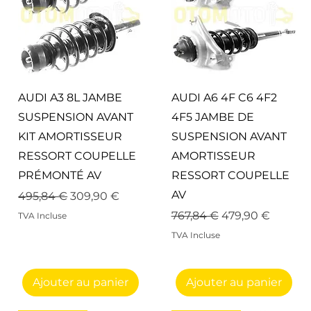
Aperçu rapide
Aperçu rapide
AUDI A3 8L JAMBE
AUDI A6 4F C6 4F2
SUSPENSION AVANT
4F5 JAMBE DE
KIT AMORTISSEUR
SUSPENSION AVANT
RESSORT COUPELLE
AMORTISSEUR
PRÉMONTÉ AV
RESSORT COUPELLE
AV
Prix original
Prix promotionnel
495,84 €
309,90 €
nel
Prix original
Prix promotionn
767,84 €
479,90 €
TVA Incluse
TVA Incluse
Ajouter au panier
Ajouter au panier