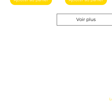
Voir plus
Otomoto
45 impasse emeri - Zone Industrielle
A
des Jalassières
13510 -
Eguilles - FRANCE
P
Lundi - Vendredi : 9h - 12h30
14h - 18h
L
04 65 84 84 43