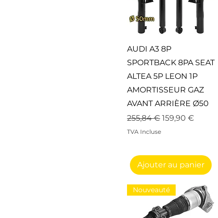
Aperçu rapide
AUDI A3 8P
SPORTBACK 8PA SEAT
ALTEA 5P LEON 1P
AMORTISSEUR GAZ
AVANT ARRIÈRE Ø50
Prix original
Prix promotio
255,84 €
159,90 €
TVA Incluse
Ajouter au panier
Nouveauté