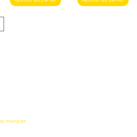
Menu
ccueil
ar catégorie
es marques