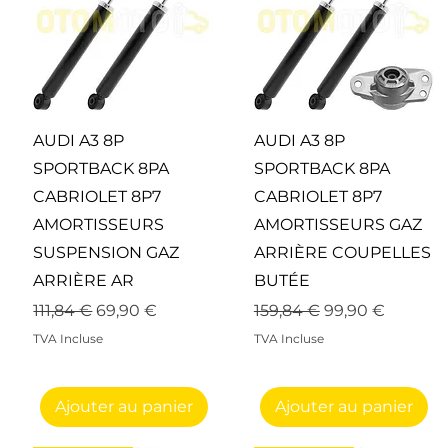
Aperçu rapide
Aperçu rapide
AUDI A3 8P
AUDI A3 8P
SPORTBACK 8PA
SPORTBACK 8PA
CABRIOLET 8P7
CABRIOLET 8P7
AMORTISSEURS
AMORTISSEURS GAZ
SUSPENSION GAZ
ARRIÈRE COUPELLES
ARRIÈRE AR
BUTÉE
Prix original
Prix promotionnel
Prix original
Prix promotion
111,84 €
69,90 €
159,84 €
99,90 €
onnel
TVA Incluse
TVA Incluse
Ajouter au panier
Ajouter au panier