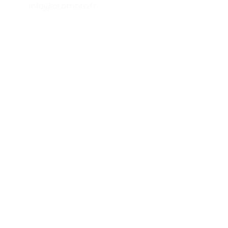
A
info@otomoto.fr
C
B
©2020 par OTOMOTO (un projet de la SAS FAPD).