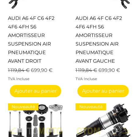
Aperçu rapide
Aperçu rapide
AUDI A6 4F C6 4F2
AUDI A6 4F C6 4F2
4F6 4FH S6
4F6 4FH S6
AMORTISSEUR
AMORTISSEUR
SUSPENSION AIR
SUSPENSION AIR
PNEUMATIQUE
PNEUMATIQUE
AVANT DROIT
AVANT GAUCHE
onnel
Prix original
Prix promotionnel
Prix original
Prix promotion
1 119,84 €
699,90 €
1 119,84 €
699,90 €
TVA Incluse
TVA Incluse
Ajouter au panier
Ajouter au panier
Nouveauté
Nouveauté