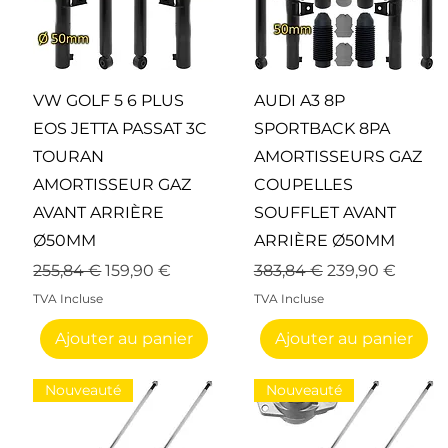
Aperçu rapide
Aperçu rapide
VW GOLF 5 6 PLUS
AUDI A3 8P
EOS JETTA PASSAT 3C
SPORTBACK 8PA
TOURAN
AMORTISSEURS GAZ
AMORTISSEUR GAZ
COUPELLES
AVANT ARRIÈRE
SOUFFLET AVANT
Ø50MM
ARRIÈRE Ø50MM
nnel
Prix original
Prix promotionnel
Prix original
Prix promotion
255,84 €
159,90 €
383,84 €
239,90 €
TVA Incluse
TVA Incluse
Ajouter au panier
Ajouter au panier
Nouveauté
Nouveauté