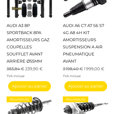
Aperçu rapide
Aperçu rapide
AUDI A3 8P
AUDI A6 C7 A7 S6 S7
SPORTBACK 8PA
4G A8 4H KIT
AMORTISSEURS GAZ
AMORTISSEURS
COUPELLES
SUSPENSION A AIR
SOUFFLET AVANT
PNEUMATIQUE
ARRIÈRE Ø55MM
AVANT
nel
Prix original
Prix promotionnel
Prix original
Prix promotion
383,84 €
239,90 €
3 198,40 €
1 999,00 €
TVA Incluse
TVA Incluse
Ajouter au panier
Ajouter au panier
Nouveauté
Nouveauté