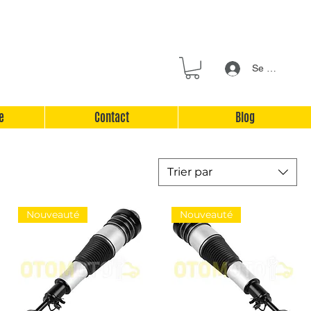
Se connecter
e
Contact
Blog
Trier par
Nouveauté
Nouveauté