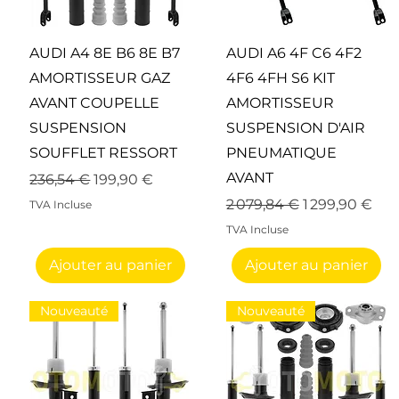
Aperçu rapide
Aperçu rapide
AUDI A4 8E B6 8E B7
AUDI A6 4F C6 4F2
AMORTISSEUR GAZ
4F6 4FH S6 KIT
AVANT COUPELLE
AMORTISSEUR
SUSPENSION
SUSPENSION D'AIR
SOUFFLET RESSORT
PNEUMATIQUE
AVANT
nnel
Prix original
Prix promotionnel
236,54 €
199,90 €
Prix original
Prix promoti
2 079,84 €
1 299,90 €
TVA Incluse
TVA Incluse
Ajouter au panier
Ajouter au panier
Nouveauté
Nouveauté