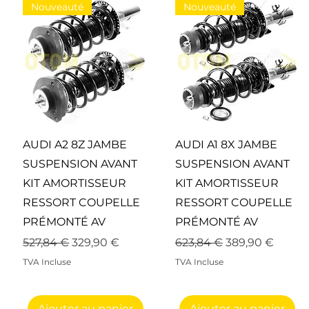
Nouveauté
Nouveauté
Aperçu rapide
Aperçu rapide
AUDI A2 8Z JAMBE
AUDI A1 8X JAMBE
SUSPENSION AVANT
SUSPENSION AVANT
KIT AMORTISSEUR
KIT AMORTISSEUR
RESSORT COUPELLE
RESSORT COUPELLE
PRÉMONTÉ AV
PRÉMONTÉ AV
Prix original
Prix promotionnel
Prix original
Prix promotion
527,84 €
329,90 €
623,84 €
389,90 €
nnel
TVA Incluse
TVA Incluse
Ajouter au panier
Ajouter au panier