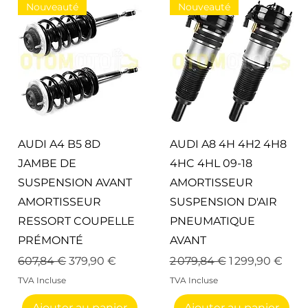
Nouveauté
Nouveauté
Aperçu rapide
Aperçu rapide
AUDI A4 B5 8D
AUDI A8 4H 4H2 4H8
JAMBE DE
4HC 4HL 09-18
SUSPENSION AVANT
AMORTISSEUR
AMORTISSEUR
SUSPENSION D'AIR
RESSORT COUPELLE
PNEUMATIQUE
PRÉMONTÉ
AVANT
nel
Prix original
Prix promotionnel
Prix original
Prix promotio
607,84 €
379,90 €
2 079,84 €
1 299,90 €
TVA Incluse
TVA Incluse
Ajouter au panier
Ajouter au panier