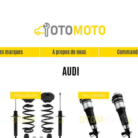
es marques
A propos de nous
Command
AUDI
Nouveauté
Nouveauté