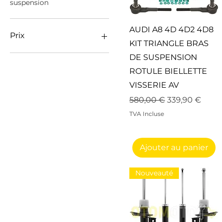
suspension
Aperçu rapide
AUDI A8 4D 4D2 4D8
Prix
KIT TRIANGLE BRAS
DE SUSPENSION
69 €
1 999 €
ROTULE BIELLETTE
VISSERIE AV
Prix original
Prix promotio
580,00 €
339,90 €
TVA Incluse
Ajouter au panier
Nouveauté