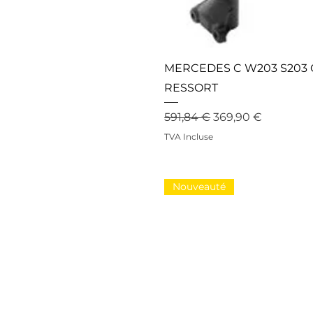
MERCEDES C W203 S203 
RESSORT
Prix original
Prix promotionne
591,84 €
369,90 €
TVA Incluse
Nouveauté