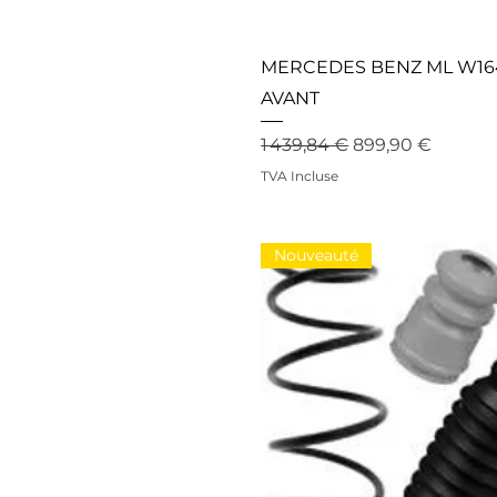
MERCEDES BENZ ML W164
AVANT
Prix original
Prix promotionn
1 439,84 €
899,90 €
TVA Incluse
Nouveauté