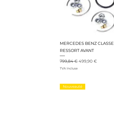
MERCEDES BENZ CLASSE
RESSORT AVANT
Prix original
Prix promotionne
799,84 €
499,90 €
TVA Incluse
Nouveauté