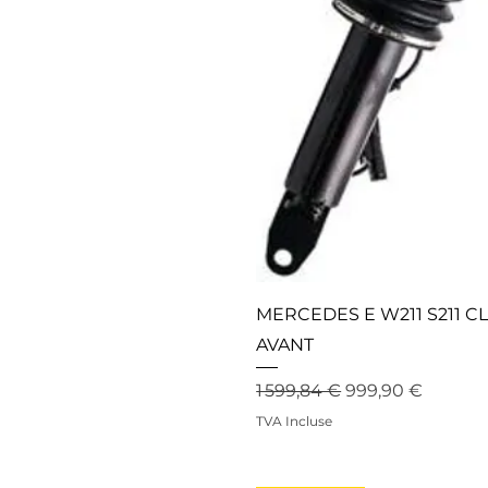
MERCEDES E W211 S211 C
AVANT
Prix original
Prix promotionn
1 599,84 €
999,90 €
TVA Incluse