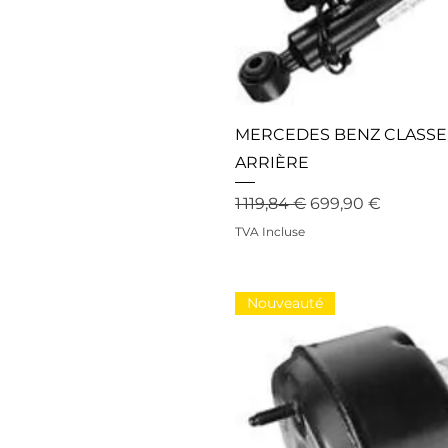
MERCEDES BENZ CLASSE 
ARRIÈRE
Prix original
Prix promotionne
1 119,84 €
699,90 €
TVA Incluse
Nouveauté