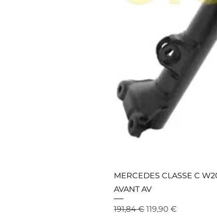
MERCEDES CLASSE C W20
AVANT AV
Prix original
Prix promotionnel
191,84 €
119,90 €