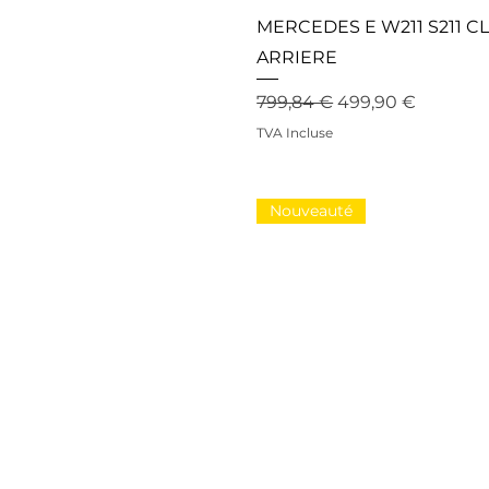
MERCEDES E W211 S211 C
ARRIERE
Prix original
Prix promotionne
799,84 €
499,90 €
TVA Incluse
Nouveauté