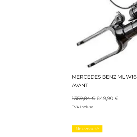
MERCEDES BENZ ML W164
AVANT
Prix original
Prix promotionn
1 359,84 €
849,90 €
TVA Incluse
Nouveauté