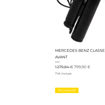
MERCEDES BENZ CLASSE 
AVANT
Prix original
Prix promotionn
1 279,84 €
799,90 €
TVA Incluse
Nouveauté