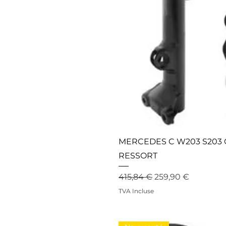
MERCEDES C W203 S203 
RESSORT
Prix original
Prix promotionne
415,84 €
259,90 €
TVA Incluse