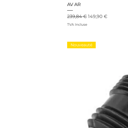
AV AR
Prix original
Prix promotionne
239,84 €
149,90 €
TVA Incluse
Nouveauté