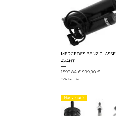
MERCEDES BENZ CLASSE 
AVANT
Prix original
Prix promotionn
1 599,84 €
999,90 €
TVA Incluse
Nouveauté