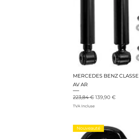
MERCEDES BENZ CLASSE 
AV AR
Prix original
Prix promotionne
223,84 €
139,90 €
TVA Incluse
Nouveauté