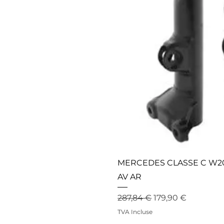
MERCEDES CLASSE C W20
AV AR
Prix original
Prix promotionne
287,84 €
179,90 €
TVA Incluse