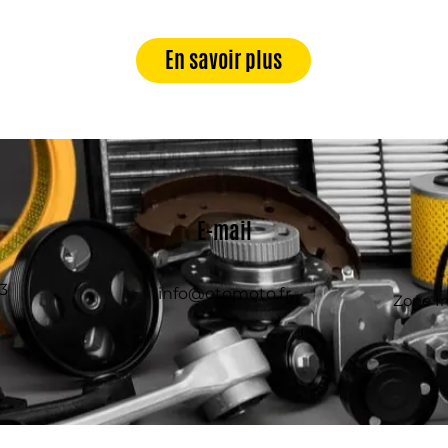
En savoir plus
E-mail
3
info@otomoto.fr
Zone In