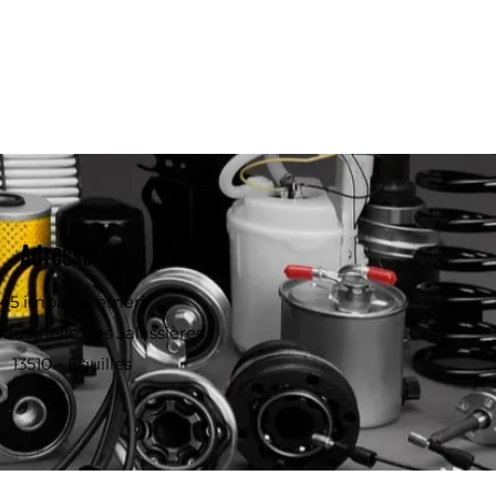
Adresse
45 impasse emeri
dustrielle des Jalassières
13510 - Eguilles