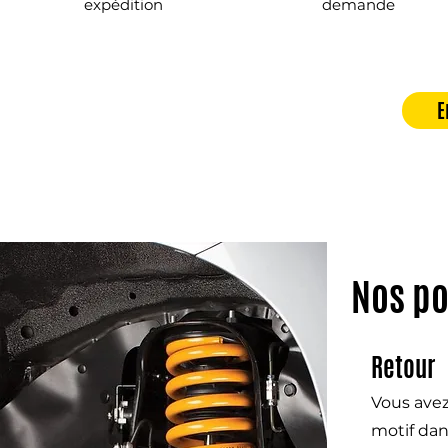
expédition
demande
E
Nos po
Retour
Vous avez
motif dan