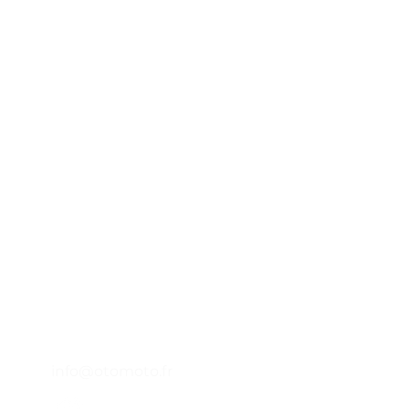
Otomoto
45 impasse emeri - Zone Industrielle
A
des Jalassières
13510 -
Eguilles - FRANCE
P
Lundi - Vendredi : 9h - 12h30
14h - 18h
L
04 65 84 84 43
A
info@otomoto.fr