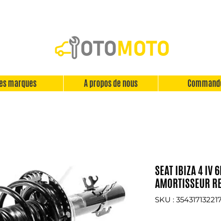
es marques
A propos de nous
Command
SEAT IBIZA 4 IV
AMORTISSEUR RE
SKU : 35431713221