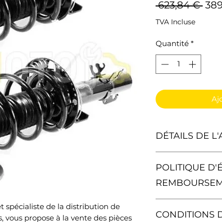
Prix
 623,84 € 
389
orig
TVA Incluse
Quantité
*
Aj
DÉTAILS DE L'
1x Amortisseur à 
POLITIQUE D'
1x Amortisseur à 
REMBOURSE
1x Ressort de Sus
Vous avez le droit
 spécialiste de la distribution de
CONDITIONS 
contrat sans donn
 vous propose à la vente des pièces