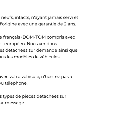
1x Ressort de Sus
quatorze jours. Le
Délai de livraison 
sont à votre char
1x Kit Protection 
l'adresse de votr
Le délai de rétrac
neufs, intacts, n'ayant jamais servi et
Gauche
total de la comm
après le jour où 
origine avec une garantie de 2 ans.
que le transporte
1x Kit Protection 
physiquement poss
oire français (DOM-TOM compris avec
Droit
marchandises .Pou
 et européen. Nous vendons
rétractation, vou
ces détachées sur demande ainsi que
1x Coupelle Buté
SAS, 45 Impasse Em
ous les modèles de véhicules
France, adresse é
1x Coupelle Butée
votre décision de 
contrat au moyen
avec votre véhicule, n'hésitez pas à
d’ambiguïté (par 
Jambes de Suspe
ou téléphone.
poste, télécopie o
comme sur la pho
Pour que le délai d
 types de pièces détachées sur
suffit que vous tr
Gain de temps éno
communication rela
ar message.
rouler !
rétractation avant
rétractation.