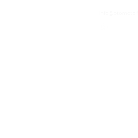
04 65 84 84 43
info@otomoto.f
©2020 par O