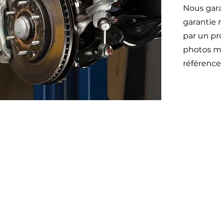
Nous gara
garantie 
par un pr
photos mo
référence
Otom
45 impasse emeri