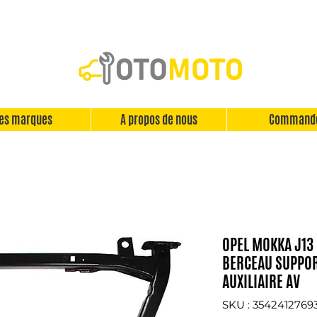
es marques
A propos de nous
Command
OPEL MOKKA J13
BERCEAU SUPPO
AUXILIAIRE AV
SKU : 3542412769