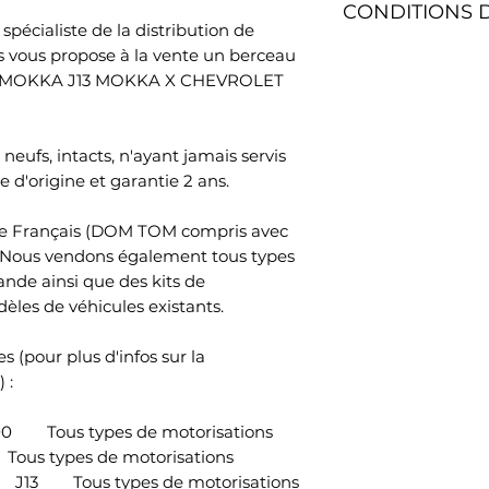
CONDITIONS 
contrat sans donn
avec Silent Blocs
spécialiste de la distribution de
quatorze jours. Le
 vous propose à la vente un berceau
Délai de livraison 
sont à votre char
Information: Pièc
EL MOKKA J13 MOKKA X CHEVROLET
l'adresse de votr
Le délai de rétrac
Référence OEM : 
total de la comm
après le jour où 
que le transporte
neufs, intacts, n'ayant jamais servis
physiquement poss
marchandises .Pou
 d'origine et garantie 2 ans.
rétractation, vou
SAS, 45 Impasse Em
oire Français (DOM TOM compris avec
France, adresse é
. Nous vendons également tous types
votre décision de 
nde ainsi que des kits de
contrat au moyen
èles de véhicules existants.
d’ambiguïté (par 
poste, télécopie o
s (pour plus d'infos sur la
Pour que le délai d
 :
suffit que vous tr
communication rela
ous types de motorisations
rétractation avant
 types de motorisations
rétractation.
 Tous types de motorisations