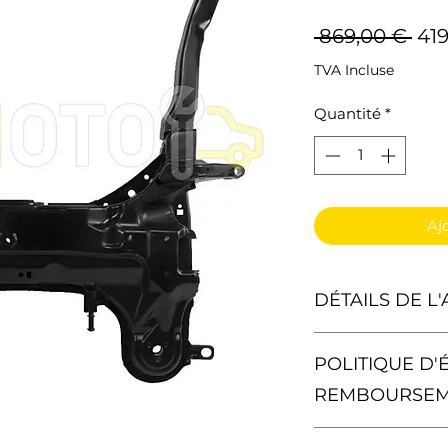
Pri
 869,00 € 
419
ori
TVA Incluse
Quantité
*
Aj
DÉTAILS DE L'
1 X Berceau Plot 
POLITIQUE D'
Matériel : Tôle d'A
REMBOURSE
Poids : 22,5 kg
Vous avez le droit