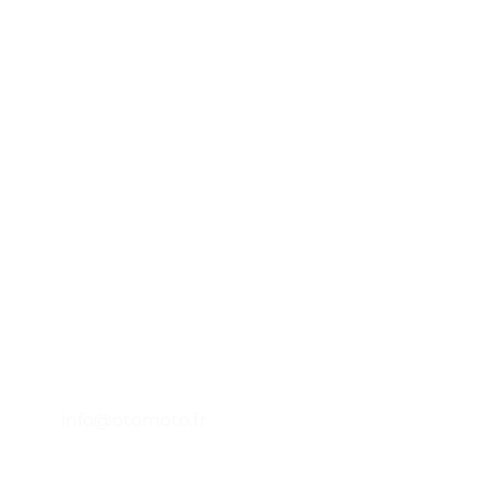
Otomoto
45 impasse emeri - Zone Industrielle
A
des Jalassières
13510 -
Eguilles - FRANCE
P
Lundi - Vendredi : 9h - 12h30
14h - 18h
L
04 65 84 84 43
A
info@otomoto.fr