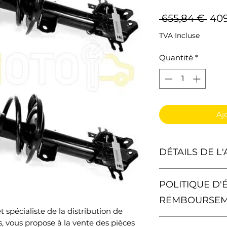
Prix
 655,84 € 
409
orig
TVA Incluse
Quantité
*
Aj
DÉTAILS DE L'
1x Amortisseur à 
POLITIQUE D'
1x Amortisseur à 
REMBOURSE
 spécialiste de la distribution de
1x Ressort de Sus
Vous avez le droit
 vous propose à la vente des pièces