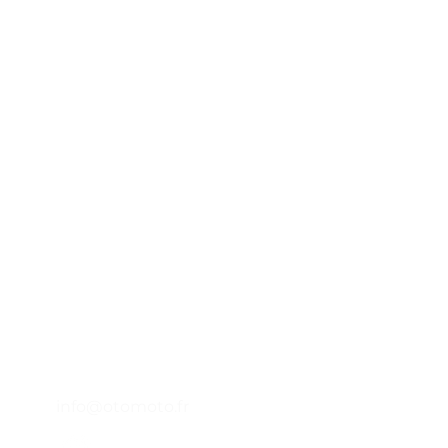
Otomoto
45 impasse emeri - Zone Industrielle
A
des Jalassières
13510 -
Eguilles - FRANCE
P
Lundi - Vendredi : 9h - 12h30
14h - 18h
L
04 65 84 84 43
A
info@otomoto.fr