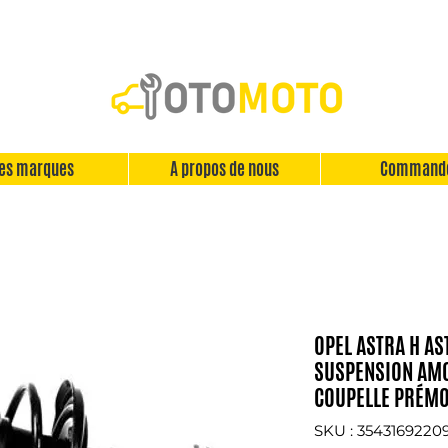
es marques
A propos de nous
Command
OPEL ASTRA H AS
SUSPENSION AM
COUPELLE PRÉM
SKU : 3543169220