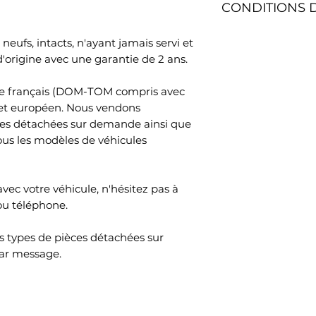
CONDITIONS 
contrat sans donn
1x Ressort de Sus
quatorze jours. Le
Délai de livraison 
sont à votre char
neufs, intacts, n'ayant jamais servi et
1x Kit Protection 
l'adresse de votr
Le délai de rétrac
origine avec une garantie de 2 ans.
Gauche
total de la comm
après le jour où 
que le transporte
oire français (DOM-TOM compris avec
1x Kit Protection 
physiquement poss
 et européen. Nous vendons
Droit
marchandises .Pou
ces détachées sur demande ainsi que
rétractation, vou
ous les modèles de véhicules
1x Coupelle Buté
SAS, 45 Impasse Em
France, adresse é
1x Coupelle Butée
votre décision de 
avec votre véhicule, n'hésitez pas à
contrat au moyen
ou téléphone.
d’ambiguïté (par 
Jambes de Suspe
poste, télécopie o
comme sur la pho
 types de pièces détachées sur
Pour que le délai d
ar message.
suffit que vous tr
Gain de temps éno
communication rela
rouler !
rétractation avant
rétractation.