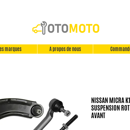
es marques
A propos de nous
Command
NISSAN MICRA K1
SUSPENSION ROT
AVANT