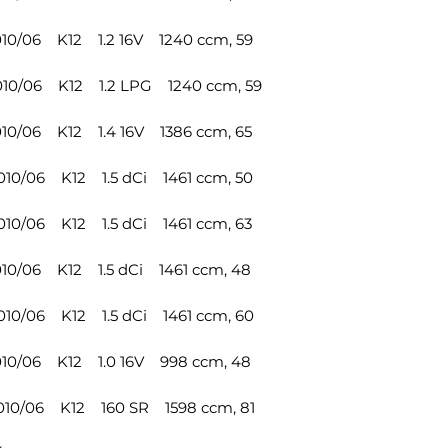
Référence OEM: 
48640-AX600
010/06 K12 1.2 16V 1240 ccm, 59
1 X Rotule de dire
droite
010/06 K12 1.2 LPG 1240 ccm, 59
Référence OEM: 
48520-AX600
010/06 K12 1.4 16V 1386 ccm, 65
Numéro de référe
54501AX600, 54
010/06 K12 1.5 dCi 1461 ccm, 50
54501BC42A, 54
54500AX600, 54
010/06 K12 1.5 dCi 1461 ccm, 63
54500BC42A, 48
48520AX600, 54
010/06 K12 1.5 dCi 1461 ccm, 48
546189U00A, 551
8200127308, 820
010/06 K12 1.5 dCi 1461 ccm, 60
54618BC40A
010/06 K12 1.0 16V 998 ccm, 48
Numéro de référen
NS54618BC40A
010/06 K12 160 SR 1598 ccm, 81