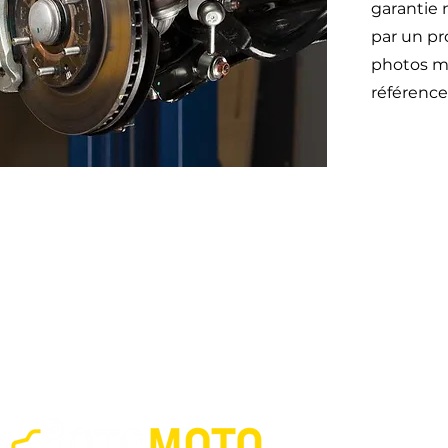
garantie 
par un pr
photos mo
référence
Otom
45 impasse emeri
des Jalassières