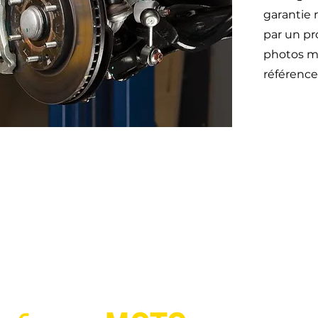
garantie 
par un pr
photos mo
référence
Otom
45 impasse emeri
des Jalassières