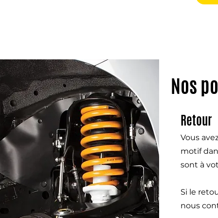
Nos po
Retour
Vous avez
motif dan
sont à vo
Si le ret
nous cont