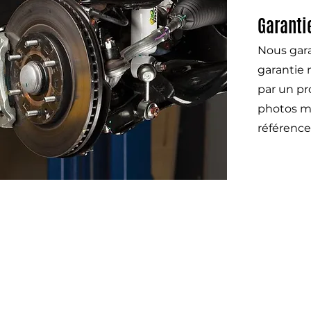
Garanti
Nous gara
garantie 
par un pr
photos mo
référence
Otom