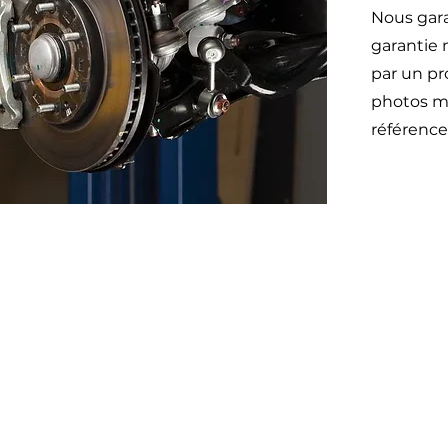
Nous gara
garantie 
par un pr
photos mo
référence
Otom
45 impasse emeri