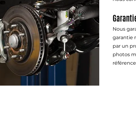
Garanti
Nous gara
garantie 
par un pr
photos mo
référence