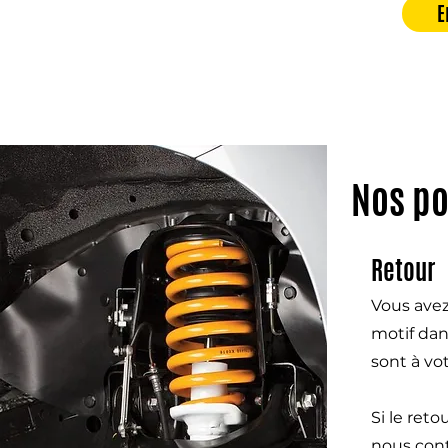
E
Nos po
Retour
Vous avez
motif dan
sont à vo
Si le ret
nous cont