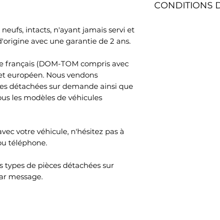
Référence OEM: 1
CONDITIONS 
contrat sans donn
1633260300
quatorze jours. Le
Délai de livraison
sont à votre char
neufs, intacts, n'ayant jamais servi et
1x Amortisseur à 
l'adresse de votr
Le délai de rétrac
origine avec une garantie de 2 ans.
Référence OEM: 1
total de la comm
après le jour où 
1633200213
Si le produit n'est
que le transporte
oire français (DOM-TOM compris avec
prendre 3 à 5 jour
physiquement poss
 et européen. Nous vendons
1x Amortisseur à G
marchandises .Pou
ces détachées sur demande ainsi que
Référence OEM: 1
rétractation, vou
ous les modèles de véhicules
1633200213
SAS, 45 Impasse Em
France, adresse é
votre décision de 
avec votre véhicule, n'hésitez pas à
contrat au moyen
ou téléphone.
d’ambiguïté (par 
poste, télécopie o
 types de pièces détachées sur
Pour que le délai d
ar message.
suffit que vous tr
communication rela
rétractation avant
rétractation.