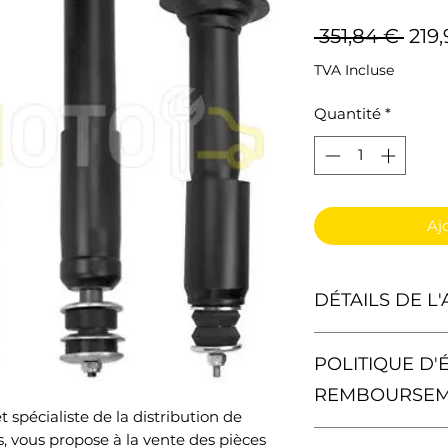
Prix
 351,84 € 
219
orig
TVA Incluse
Quantité
*
Aj
DÉTAILS DE L'
1x Amortisseur à 
POLITIQUE D'
Référence OEM: 1
1633260300
REMBOURSE
 spécialiste de la distribution de
1x Amortisseur à 
Vous avez le droit
 vous propose à la vente des pièces