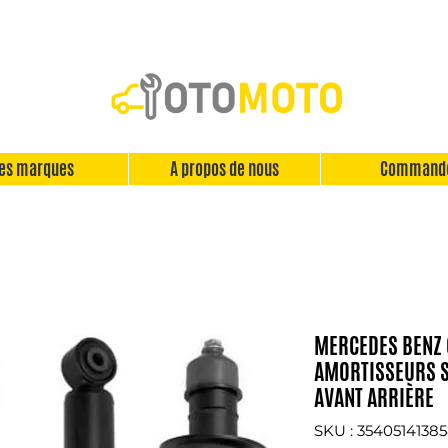
es marques
A propos de nous
Command
MERCEDES BENZ 
AMORTISSEURS S
AVANT ARRIÈRE
SKU : 3540514138