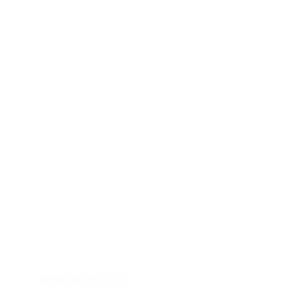
Otomoto
45 impasse emeri - Zone Industrielle
A
des Jalassières
13510 -
Eguilles - FRANCE
P
Lundi - Vendredi : 9h - 12h30
14h - 18h
L
04 65 84 84 43
A
info@otomoto.fr