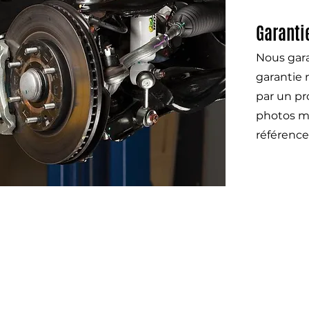
Garanti
Nous gara
garantie 
par un pr
photos mo
référence
Otom