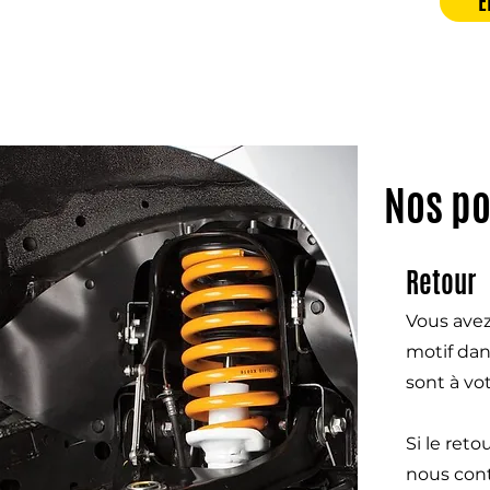
E
Nos po
Retour
Vous avez
motif dan
sont à vo
Si le ret
nous cont