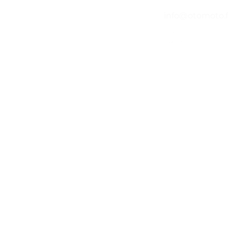
info@otomoto.f
©2020 par O