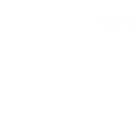
14h -
04 65 84 84 43
info@otomoto.f
©2020 par O