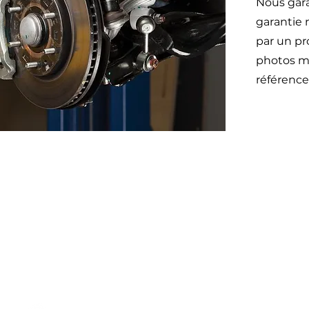
Nous gara
garantie 
par un pr
photos mo
référence
Otom
45 impasse emeri
des Jalassières