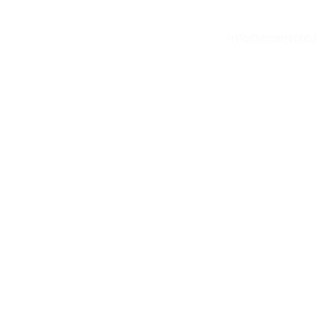
04 65 84 84 43
info@otomoto.f
©2020 par O