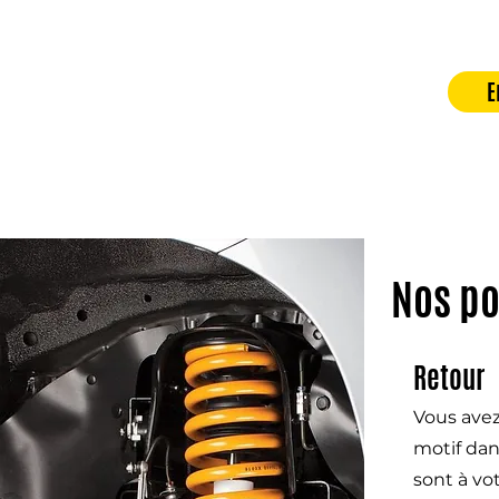
E
Nos po
Retour
Vous avez
motif dan
sont à vo