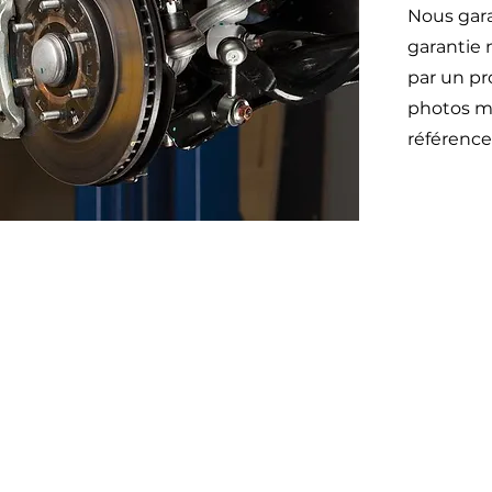
Nous gara
garantie 
par un pr
photos mo
référence
Otom
45 impasse emeri