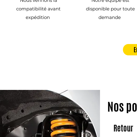
Nous vérifions la
Notre équipe est
compatibilité avant
disponible pour toute
expédition
demande
E
Nos po
Retour