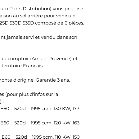
quatorze jours. Le
311267601811x Bra
Préparation dans 
sont à votre char
uto Parts Distribution) vous propose
Avant DroitRéfér
commande avant 1
Le délai de rétrac
iaison au sol arrière pour véhicule
311267601821x Biel
lendemain et livr
après le jour où 
25D 530D 535D composé de 6 pièces.
GaucheRéférence 
paiement du tota
que le transporte
313540145311x Biell
physiquement poss
ant jamais servi et vendu dans son
DroitRéférence O
marchandises.Pour
Numéro de référe
rétractation, vou
31124046437, 3110
SAS, 45 Impasse Em
ce au comptoir (Aix-en-Provence) et
31124028607, 3112
France, adresse é
 territoire Français.
31126760182, 31306
votre décision de 
31306781548, 3135
contrat au moyen
nte d'origine. Garantie 3 ans.
Numéro de référe
d’ambiguïté (par 
poste, télécopie o
s (pour plus d'infos sur la
Pour que le délai d
 :
suffit que vous tr
0 520d 1995 ccm, 130 KW, 177
communication rela
rétractation avant
0 520d 1995 ccm, 120 KW, 163
rétractation.remb
achètent sur votre
0 520d 1995 ccm, 110 KW, 150