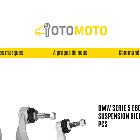
es marques
A propos de nous
Command
BMW SERIE 5 E60
SUSPENSION BIEL
PCS