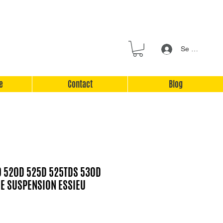
Se connecter
e
Contact
Blog
9 520D 525D 525TDS 530D
DE SUSPENSION ESSIEU