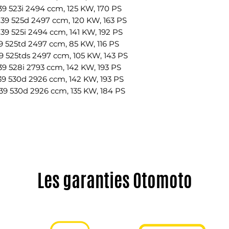
Référence OEM: 3
 523i 2494 ccm, 125 KW, 170 PS
1 X Silent Bloc de
9 525d 2497 ccm, 120 KW, 163 PS
gauche
 525i 2494 ccm, 141 KW, 192 PS
Référence OEM: 3
 525td 2497 ccm, 85 KW, 116 PS
33326750371
 525tds 2497 ccm, 105 KW, 143 PS
1 X Silent Bloc de
 528i 2793 ccm, 142 KW, 193 PS
Référence OEM: 3
9 530d 2926 ccm, 142 KW, 193 PS
33326750371
9 530d 2926 ccm, 135 KW, 184 PS
Attention: Pas ada
540i et M5
Numéro de référ
33321090815, 3332
33321090816, 3332
33321090745, 3332
33321090030, 3332
Les garanties Otomoto
33551095532, 3355
33321090504, 3332
33321097264, 333
Numéro de référen
BMW33321090815