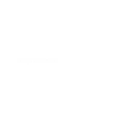
A
des Jalassières
13510 -
Eguilles - FRANCE
P
Lundi - Vendredi : 9h - 12h30
14h - 18h
L
04 65 84 84 43
A
info@otomoto.fr
C
B