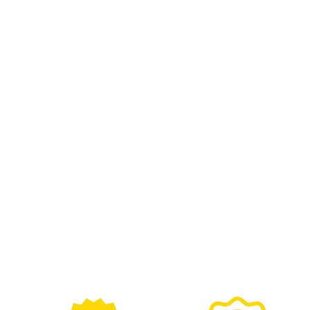
3551095532, 33551092292
 Suspension essieu arrière
3321090504, 33321095631,
 Suspension essieu arrière droit
3321090504, 33321095631,
ptable sur modèles V8: 535i,
ence OE/OEM:
1094209, 33326767831,
1094210, 33326767832,
1097264, 33326768791,
1091620, 33326770749,
1092292, 33326767748,
1095631, 33326750371,
26768791, 33321094209
ce fabricant :