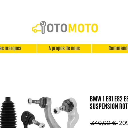
es marques
A propos de nous
Command
BMW 1 E81 E82 E
SUSPENSION ROTU
Pri
 340,00 € 
20