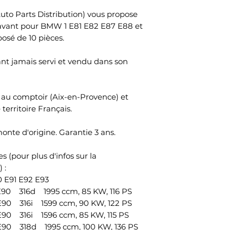
sont à votre char
1 X Triangle Bras
commande avant 1
Le délai de rétrac
uto Parts Distribution) vous propose
gauche
lendemain et livr
après le jour où 
s avant pour BMW 1 E81 E82 E87 E88 et
Référence OEM: 31
paiement du tota
que le transporte
sé de 10 pièces.
31126770849
physiquement poss
1 X Triangle Bras 
marchandises.Pour
ant jamais servi et vendu dans son
Référence OEM: 3
rétractation, vou
31126770850
SAS, 45 Impasse Em
1 X Rotule de dire
France, adresse é
ce au comptoir (Aix-en-Provence) et
Référence OEM: 3
votre décision de 
 territoire Français.
32106765236
contrat au moyen
1 X Rotule de dire
d’ambiguïté (par 
nte d'origine. Garantie 3 ans.
Référence OEM: 3
poste, télécopie o
32106765236
Pour que le délai d
1 X Rotule de dir
s (pour plus d'infos sur la
suffit que vous tr
Référence OEM: 3
 :
communication rela
1 X Rotule de dire
 E91 E92 E93
rétractation avant
Référence OEM: 3
0 316d 1995 ccm, 85 KW, 116 PS
rétractation.remb
1 X Biellette de ba
0 316i 1599 ccm, 90 KW, 122 PS
achètent sur votre
Référence OEM: 3
 316i 1596 ccm, 85 KW, 115 PS
1 X Biellette de ba
0 318d 1995 ccm, 100 KW, 136 PS