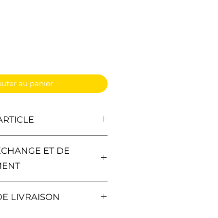
ginal
promotionnel
outer au panier
ARTICLE
t :
ÉCHANGE ET DE
de suspension inférieur
MENT
124036269, 31126763703,
 de vous rétracter du présent
de suspension inférieur droit
DE LIVRAISON
er de motif dans un délai de
1124036270, 31126763704,
 paiement des frais de retour
la journée pour toute