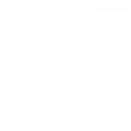
info@otomoto.f
©2020 par O