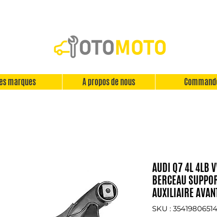
es marques
A propos de nous
Command
AUDI Q7 4L 4LB 
BERCEAU SUPPO
AUXILIAIRE AVAN
SKU : 3541980651