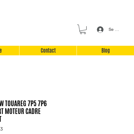
Se connecter
e
Contact
Blog
VW TOUAREG 7P5 7P6
RT MOTEUR CADRE
T
43