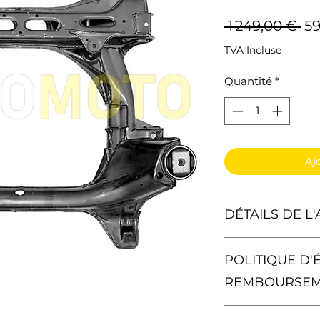
Pr
 1 249,00 € 
59
or
TVA Incluse
Quantité
*
Aj
DÉTAILS DE L'
1 X Berceau Plot 
POLITIQUE D'
Matériel : Tôle d'A
REMBOURSE
Poids : 28 kg
Vous avez le droit