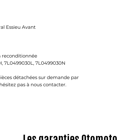
al Essieu Avant
n reconditionnée
H, 7L0499030L, 7L0499030N
pièces détachées sur demande par
hésitez pas à nous contacter.
Les garanties Otomoto