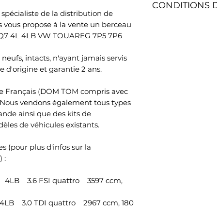
CONDITIONS 
contrat sans donn
avec Silent Blocs
spécialiste de la distribution de
quatorze jours. Le
 vous propose à la vente un berceau
Délai de livraison 
sont à votre char
Information: Pièc
I Q7 4L 4LB VW TOUAREG 7P5 7P6
l'adresse de votr
Le délai de rétrac
total de la comm
après le jour où 
Références OEM:
neufs, intacts, n'ayant jamais servis
que le transporte
7L0499030N
 d'origine et garantie 2 ans.
physiquement poss
marchandises .Pou
rétractation, vou
oire Français (DOM TOM compris avec
SAS, 45 Impasse Em
. Nous vendons également tous types
France, adresse é
nde ainsi que des kits de
votre décision de 
èles de véhicules existants.
contrat au moyen
d’ambiguïté (par 
s (pour plus d'infos sur la
poste, télécopie o
 :
Pour que le délai d
suffit que vous tr
4LB 3.6 FSI quattro 3597 ccm,
communication rela
rétractation avant
LB 3.0 TDI quattro 2967 ccm, 180
rétractation.