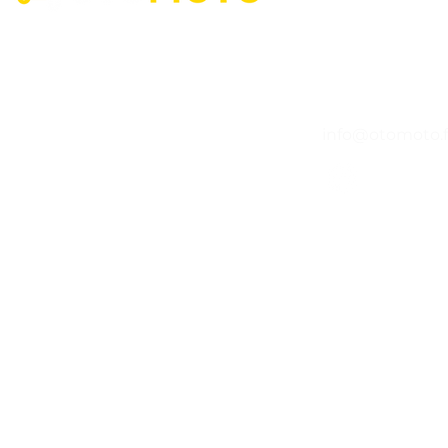
Lundi - Vendredi 
14h -
04 65 84 84 43
info@otomoto.f
©2020 par O