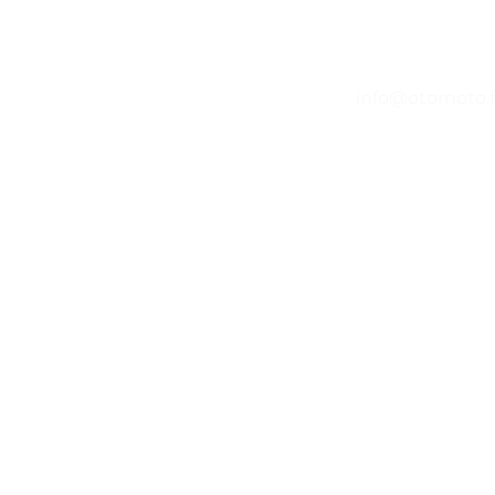
14h -
04 65 84 84 43
info@otomoto.f
©2020 par O