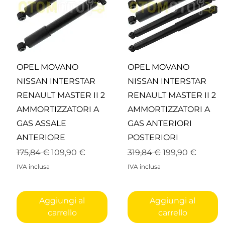
Vista rapida
Vista rapida
OPEL MOVANO
OPEL MOVANO
NISSAN INTERSTAR
NISSAN INTERSTAR
RENAULT MASTER II 2
RENAULT MASTER II 2
AMMORTIZZATORI A
AMMORTIZZATORI A
GAS ASSALE
GAS ANTERIORI
ANTERIORE
POSTERIORI
to
Prezzo regolare
Prezzo scontato
Prezzo regolare
Prezzo scontat
175,84 €
109,90 €
319,84 €
199,90 €
IVA inclusa
IVA inclusa
Aggiungi al
Aggiungi al
carrello
carrello