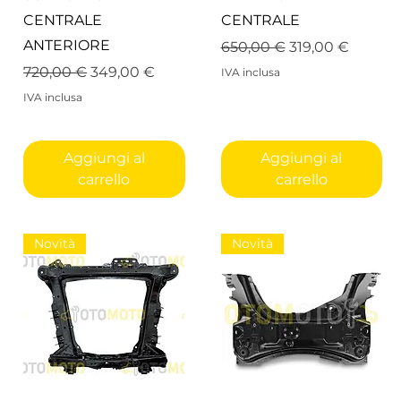
CENTRALE
CENTRALE
ANTERIORE
Prezzo regolare
Prezzo scontat
650,00 €
319,00 €
to
Prezzo regolare
Prezzo scontato
720,00 €
349,00 €
IVA inclusa
IVA inclusa
Aggiungi al
Aggiungi al
carrello
carrello
Novità
Novità