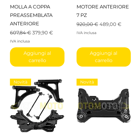
MOLLA A COPPA
MOTORE ANTERIORE
PREASSEMBLATA
7 PZ
ANTERIORE
Prezzo regolare
Prezzo sconta
920,00 €
489,00 €
to
Prezzo regolare
Prezzo scontato
607,84 €
379,90 €
IVA inclusa
IVA inclusa
Aggiungi al
Aggiungi al
carrello
carrello
Novità
Novità