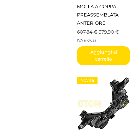
MOLLA A COPPA
PREASSEMBLATA
ANTERIORE
Prezzo regolare
Prezzo sconta
607,84 €
379,90 €
IVA inclusa
Aggiungi al
carrello
Novità