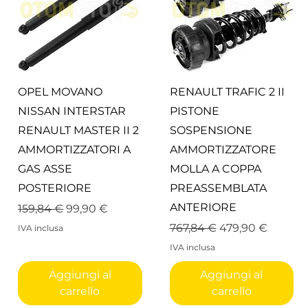
Vista rapida
Vista rapida
OPEL MOVANO
RENAULT TRAFIC 2 II
NISSAN INTERSTAR
PISTONE
RENAULT MASTER II 2
SOSPENSIONE
AMMORTIZZATORI A
AMMORTIZZATORE
GAS ASSE
MOLLA A COPPA
POSTERIORE
PREASSEMBLATA
ANTERIORE
o
Prezzo regolare
Prezzo scontato
159,84 €
99,90 €
Prezzo regolare
Prezzo scontato
767,84 €
479,90 €
IVA inclusa
IVA inclusa
Aggiungi al
Aggiungi al
carrello
carrello