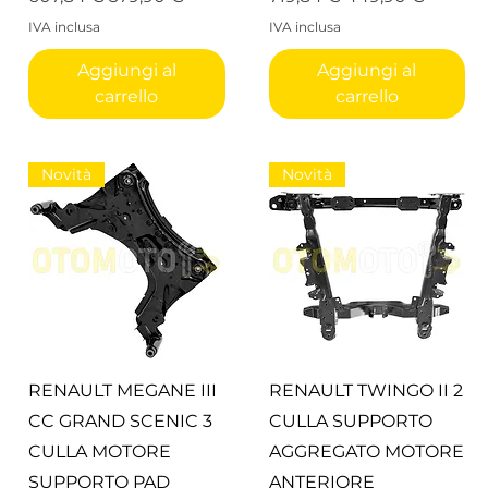
IVA inclusa
IVA inclusa
Aggiungi al
Aggiungi al
carrello
carrello
Novità
Novità
Vista rapida
Vista rapida
RENAULT MEGANE III
RENAULT TWINGO II 2
CC GRAND SCENIC 3
CULLA SUPPORTO
CULLA MOTORE
AGGREGATO MOTORE
SUPPORTO PAD
ANTERIORE