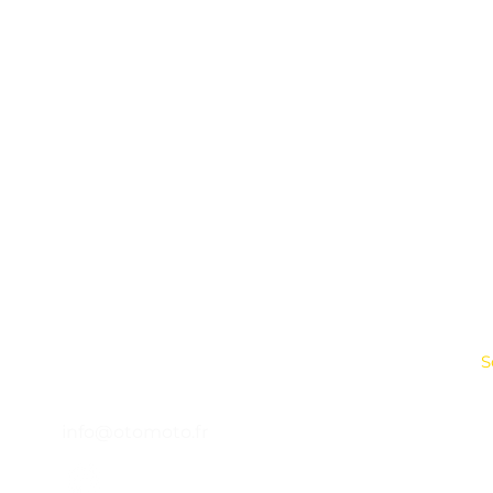
Otomoto
45 impasse emeri - ZI des Jalassières
A
13510 -
Eguilles - FRANCIA
P
Lunedì - venerdì : 9h00 - 12h30
14h00 - 18h00
S
04 65 84 84 43
C
info@otomoto.fr