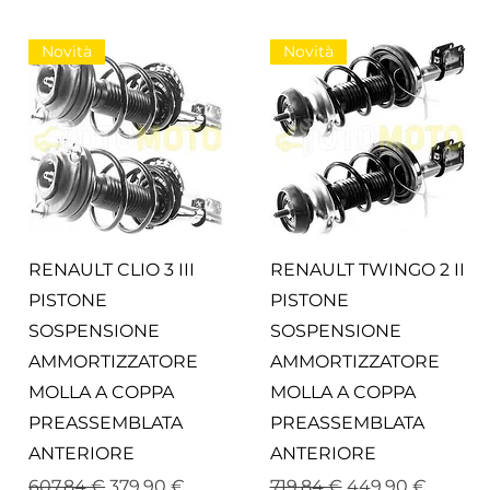
Novità
Novità
Vista rapida
Vista rapida
RENAULT CLIO 3 III
RENAULT TWINGO 2 II
PISTONE
PISTONE
SOSPENSIONE
SOSPENSIONE
AMMORTIZZATORE
AMMORTIZZATORE
MOLLA A COPPA
MOLLA A COPPA
PREASSEMBLATA
PREASSEMBLATA
ANTERIORE
ANTERIORE
o
Prezzo regolare
Prezzo scontato
Prezzo regolare
Prezzo scontato
607,84 €
379,90 €
719,84 €
449,90 €