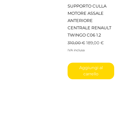
Vista rapida
SUPPORTO CULLA
MOTORE ASSALE
ANTERIORE
CENTRALE RENAULT
TWINGO C06 1.2
Prezzo regolare
Prezzo sconta
310,00 €
189,00 €
IVA inclusa
Aggiungi al
carrello