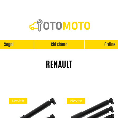
Segni
Chi siamo
Ordine
RENAULT
Novità
Novità