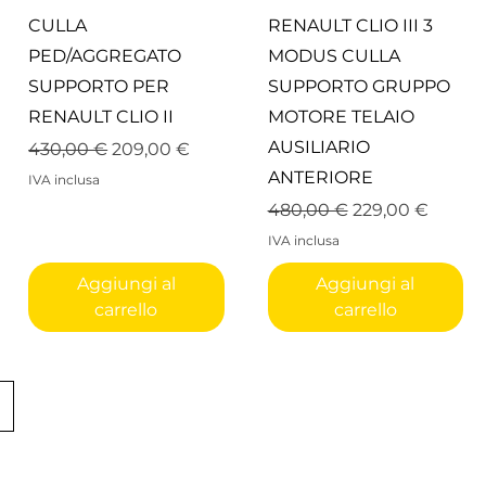
Vista rapida
Vista rapida
CULLA
RENAULT CLIO III 3
PED/AGGREGATO
MODUS CULLA
SUPPORTO PER
SUPPORTO GRUPPO
RENAULT CLIO II
MOTORE TELAIO
AUSILIARIO
Prezzo regolare
Prezzo scontato
430,00 €
209,00 €
ANTERIORE
IVA inclusa
to
Prezzo regolare
Prezzo scontat
480,00 €
229,00 €
IVA inclusa
Aggiungi al
Aggiungi al
carrello
carrello