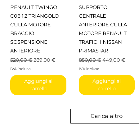
Vista rapida
Vista rapida
RENAULT TWINGO I
SUPPORTO
C06 1.2 TRIANGOLO
CENTRALE
CULLA MOTORE
ANTERIORE CULLA
BRACCIO
MOTORE RENAULT
SOSPENSIONE
TRAFIC II NISSAN
ANTERIORE
PRIMASTAR
to
Prezzo regolare
Prezzo scontato
Prezzo regolare
Prezzo sconta
520,00 €
289,00 €
850,00 €
449,00 €
IVA inclusa
IVA inclusa
Aggiungi al
Aggiungi al
carrello
carrello
Carica altro