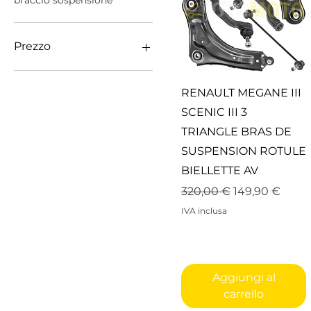
braccio sospensione
Prezzo
99 €
489 €
Vista rapida
RENAULT MEGANE III
SCENIC III 3
TRIANGLE BRAS DE
SUSPENSION ROTULE
BIELLETTE AV
Prezzo regolare
Prezzo sconta
320,00 €
149,90 €
IVA inclusa
Aggiungi al
carrello