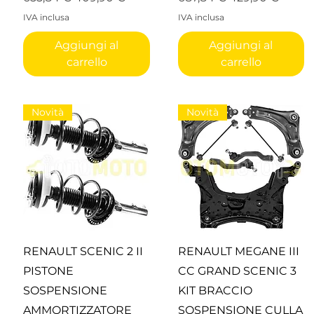
IVA inclusa
IVA inclusa
Aggiungi al
Aggiungi al
carrello
carrello
Novità
Novità
Vista rapida
Vista rapida
RENAULT SCENIC 2 II
RENAULT MEGANE III
PISTONE
CC GRAND SCENIC 3
SOSPENSIONE
KIT BRACCIO
AMMORTIZZATORE
SOSPENSIONE CULLA