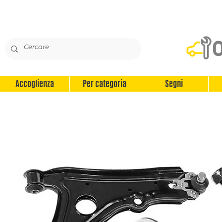
Accoglienza
Per categoria
Segni