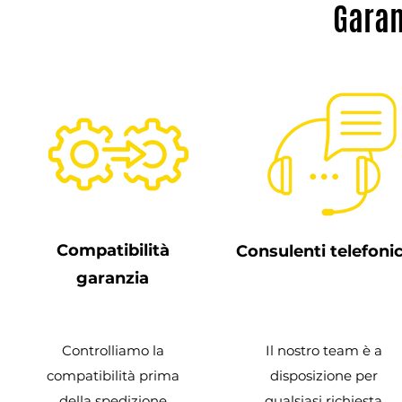
Garan
Compatibilità
Consulenti telefonic
garanzia
Controlliamo la
Il nostro team è a
compatibilità prima
disposizione per
della spedizione
qualsiasi richiesta