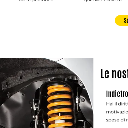
S
Le nos
Indietr
Hai il dir
motivazio
spese di r