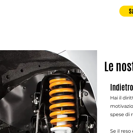
S
Le nos
Indietr
Hai il dir
motivazio
spese di r
Se il reso