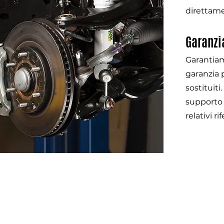
direttam
Garanzi
Garantiam
garanzia p
sostituiti
supporto 
relativi r