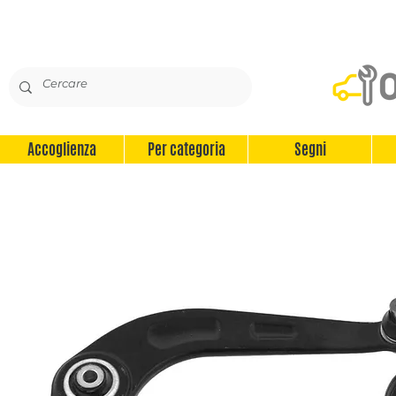
Accoglienza
Per categoria
Segni