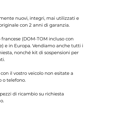
quattordici giorni
sinistro
Tempi di consegna 
pagamento dei cost
all'indirizzo di t
Il periodo di rece
1x molla di sospen
mente nuovi, integri, mai utilizzati e
dell'ordine totale.
dopo il giorno in c
destro
originale con 2 anni di garanzia.
diverso dal vettor
possesso fisico del
1x kit protezione 
orio francese (DOM-TOM incluso con
esercitare il dirit
anteriore sinistro
e) e in Europa. Vendiamo anche tutti i
comunicazione no
chiesta, nonché kit di sospensioni per
Emeri, ZI Les Jalas
1x kit di protezion
ti.
mail: info@otomoto
ammortizzatore an
recedere dal pres
dichiarazione ine
 con il vostro veicolo non esitate a
1x coppa di arres
lettera inviata per
 o telefono.
sinistro
Affinché il periodo
sufficiente che in
1x tappo tappo am
 pezzi di ricambio su richiesta
all'esercizio del d
destro
o.
scadenza del perio
Gambe di sospen
da foto!