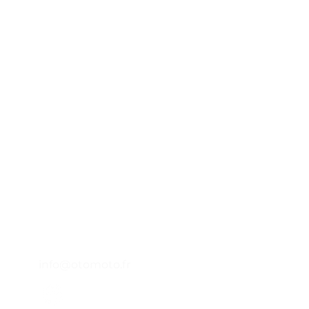
Otomoto
45 impasse emeri - ZI des Jalassières
A
13510 -
Eguilles - FRANCIA
P
Lunedì - venerdì : 9h00 - 12h30
14h00 - 18h00
S
04 65 84 84 43
C
info@otomoto.fr
O