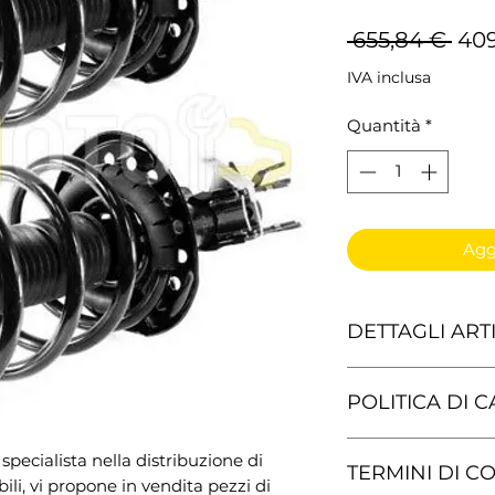
Pre
 655,84 € 
409
reg
IVA inclusa
Quantità
*
Aggi
DETTAGLI ART
1x ammortizzatore 
POLITICA DI 
1x ammortizzatore
Hai il diritto di r
pecialista nella distribuzione di
TERMINI DI 
senza fornire alc
1x molla di sospen
li, vi propone in vendita pezzi di