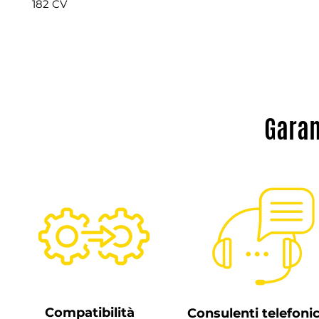
182 CV
Garan
Compatibilità
Consulenti telefonic