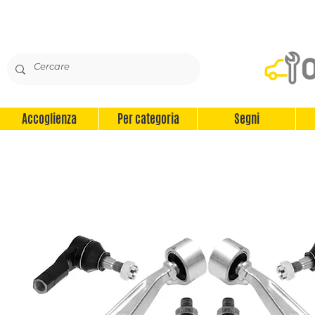
Accoglienza
Per categoria
Segni