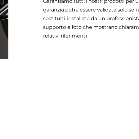
Garantiamo tutti i nostri prodotti per
garanzia potrà essere validata solo se i
sostituiti. installato da un professioni
supporto e foto che mostrano chiaramen
relativi riferimenti
Otomoto
45 impasse emeri - ZI des Jalassières
A
13510 -
Eguilles - FRANCIA