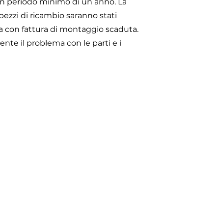
 un periodo minimo di un anno. La
 pezzi di ricambio saranno stati
sta con fattura di montaggio scaduta.
te il problema con le parti e i
Menu
ccoglienza