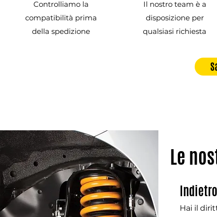
Controlliamo la
Il nostro team è a
compatibilità prima
disposizione per
della spedizione
qualsiasi richiesta
S
Le nos
Indietr
Hai il dir