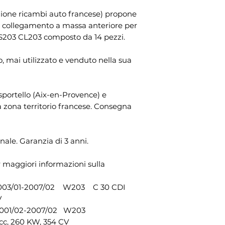
entro le ore 15:00 
Il periodo di rece
Riferimento OEM: 
zione ricambi auto francese) propone
successivo e cons
dopo il giorno in c
2033303611
, collegamento a massa anteriore per
pagamento del tot
diverso dal vettor
1 X braccio sospen
03 CL203 composto da 14 pezzi.
Hai anche la possibi
possesso fisico del
triangolare sinistr
in loco dal nostr
esercitare il dirit
Riferimento OEM: 
 mai utilizzato e venduto nella sua
Provence
comunicazione no
2043301911
Emeri, ZI Les Jalas
1 X braccio sospen
mail: info@otomoto
destro triangolare
lo sportello (Aix-en-Provence) e
recedere dal pres
Riferimento OEM: 
la zona territorio francese. Consegna
dichiarazione ine
2043302011
lettera inviata per
1 X collegamento b
Affinché il periodo
sinistra
nale. Garanzia di 3 anni.
sufficiente che tu
Riferimento OEM:
relativa all'eserci
2033202889
della scadenza del
r maggiori informazioni sulla
1 X collegamento b
rimborso degli arti
destra
/p>
Riferimento OEM:
003/01-2007/02 W203 C 30 CDI
2033202889
V
1 X giunto sferico 
2001/02-2007/02 W203
sinistro
c, 260 KW, 354 CV