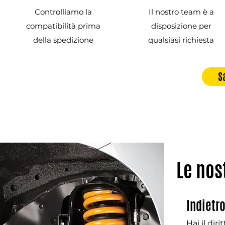
Controlliamo la
Il nostro team è a
compatibilità prima
disposizione per
della spedizione
qualsiasi richiesta
S
Le nos
Indietr
Hai il dir