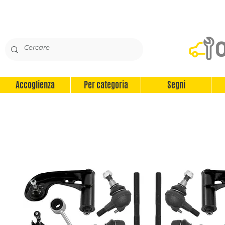
Accoglienza
Per categoria
Segni