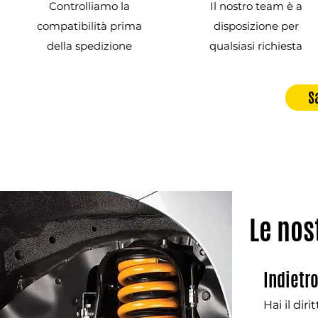
Controlliamo la
Il nostro team è a
compatibilità prima
disposizione per
della spedizione
qualsiasi richiesta
S
Le nos
Indietr
Hai il dir