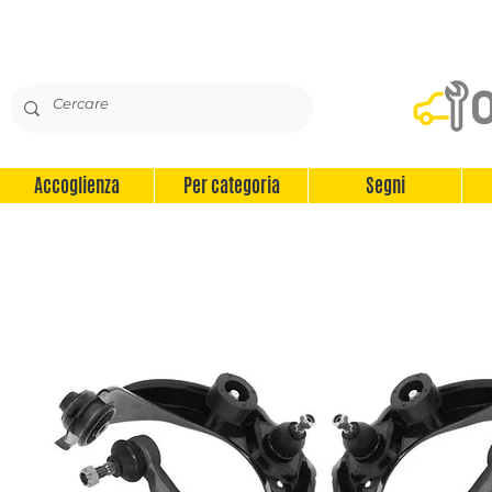
Accoglienza
Per categoria
Segni