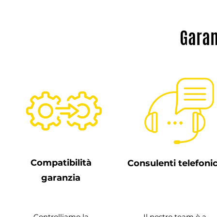
Garan
Compatibilità
Consulenti telefonic
garanzia
Controlliamo la
Il nostro team è a