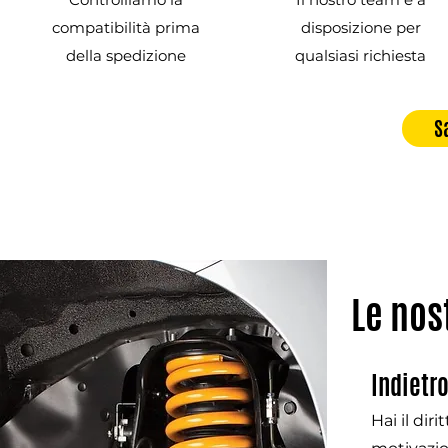
compatibilità prima
disposizione per
della spedizione
qualsiasi richiesta
S
Le nos
Indietr
Hai il dir