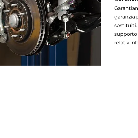
Garantiam
garanzia p
sostituiti
supporto 
relativi r
Otom
45 impasse emeri 