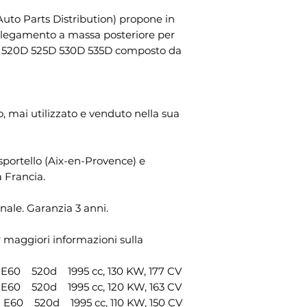
entro le ore 15:00 
Il periodo di rece
33321090030
uto Parts Distribution) propone in
successivo e cons
dopo il giorno in c
1 X braccio sospen
ollegamento a massa posteriore per
pagamento del tot
diverso dal vettor
sinistro
1 520D 525D 530D 535D composto da
possesso fisico del
Riferimento OEM:
esercitare il dirit
33326768268
comunicazione no
1 X braccio sospen
Emeri, ZI Les Jalas
destro
 mai utilizzato e venduto nella sua
mail: info@otomoto
Riferimento OEM:
recedere dal pres
33326768268
dichiarazione ine
1 X braccio sospen
lo sportello (Aix-en-Provence) e
lettera inviata per
sinistro
a Francia.
Affinché il periodo
Riferimento OEM:
sufficiente che tu
33306772241
nale. Garanzia 3 anni.
relativa all'eserci
1 X braccio sospen
della scadenza del
destro
rimborso degli arti
r maggiori informazioni sulla
Riferimento OEM:
/p>
33326770776
1 X collegamento b
0 520d 1995 cc, 130 KW, 177 CV
sinistra
0 520d 1995 cc, 120 KW, 163 CV
Riferimento OEM:
0 520d 1995 cc, 110 KW, 150 CV