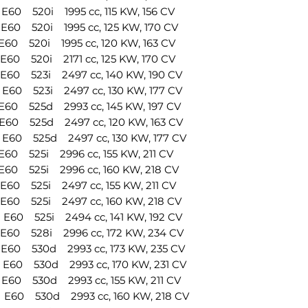
33506781537
 520i 1995 cc, 115 KW, 156 CV
1 X Collegamento b
0 520i 1995 cc, 125 KW, 170 CV
posteriore destra
 520i 1995 cc, 120 KW, 163 CV
Riferimento OEM:
 520i 2171 cc, 125 KW, 170 CV
33506781537
0 523i 2497 cc, 140 KW, 190 CV
1 X Silent block s
0 523i 2497 cc, 130 KW, 177 CV
Riferimento OEM: 
0 525d 2993 cc, 145 KW, 197 CV
33321090504
0 525d 2497 cc, 120 KW, 163 CV
1 X Silent block s
0 525d 2497 cc, 130 KW, 177 CV
Riferimento OEM: 
 525i 2996 cc, 155 KW, 211 CV
33321090504
0 525i 2996 cc, 160 KW, 218 CV
1 X Stabilizzatore
 525i 2497 cc, 155 KW, 211 CV
Riferimento OEM: 
0 525i 2497 cc, 160 KW, 218 CV
33556766510
0 525i 2494 cc, 141 KW, 192 CV
1 X Stabilizzatore
0 528i 2996 cc, 172 KW, 234 CV
Riferimento OEM: 
0 530d 2993 cc, 173 KW, 235 CV
33556766510
0 530d 2993 cc, 170 KW, 231 CV
Codice articolo O
0 530d 2993 cc, 155 KW, 211 CV
33321090030, 333
33326768268, 333
0 530d 2993 cc, 160 KW, 218 CV