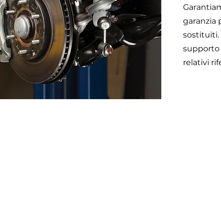
Garantiam
garanzia p
sostituiti
supporto 
relativi r
Otom
45 impasse emeri 