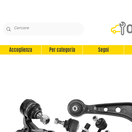
Accoglienza
Per categoria
Segni